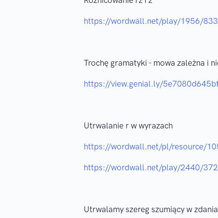
Różnicowanie rz i z
https://wordwall.net/play/1956/83
Trochę gramatyki - mowa zależna i n
https://view.genial.ly/5e7080d645b
Utrwalanie r w wyrazach
https://wordwall.net/pl/resource/1
https://wordwall.net/play/2440/37
Utrwalamy szereg szumiący w zdani