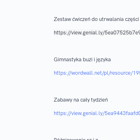
Zestaw ćwiczeń do utrwalania częśc
https://view.genial.ly/5ea07525b7
Gimnastyka buzi i języka
https://wordwall.net/pl/resource/1
Zabawy na cały tydzień
https://view.genial.ly/5ea9443faaf