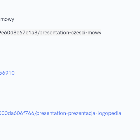
i mowy
e9e60d8e67e1a8/presentation-czesci-mowy
956910
d000da606f766/presentation-prezentacja-logopedia