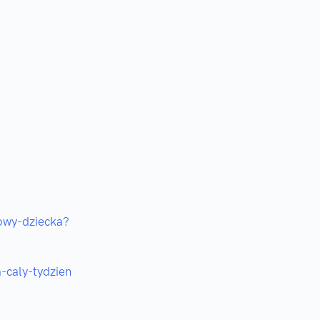
mowy-dziecka?
-caly-tydzien