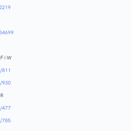
82219
134699
 F i W
5/811
7/930
 R
9/477
0/785