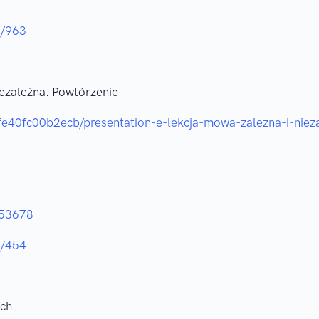
3/963
iezależna. Powtórzenie
fe40fc00b2ecb/presentation-e-lekcja-mowa-zalezna-i-niez
053678
2/454
ach