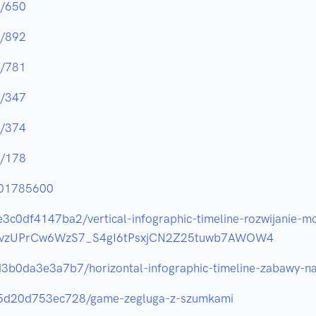
9/650
3/892
0/781
7/347
8/374
3/178
701785600
e3c0df4147ba2/vertical-infographic-timeline-rozwijanie-
xvzUPrCw6WzS7_S4gI6tPsxjCN2Z25tuwb7AWOW4
d3b0da3e3a7b7/horizontal-infographic-timeline-zabawy-na
a65d20d753ec728/game-zegluga-z-szumkami