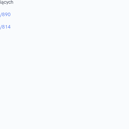
iących
9/890
2/814