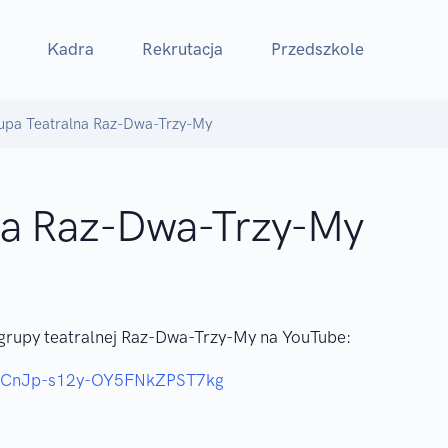
Kadra
Rekrutacja
Przedszkole
upa Teatralna Raz-Dwa-Trzy-My
na Raz-Dwa-Trzy-My
grupy teatralnej Raz-Dwa-Trzy-My na YouTube:
l/UCnJp-s12y-OY5FNkZPST7kg